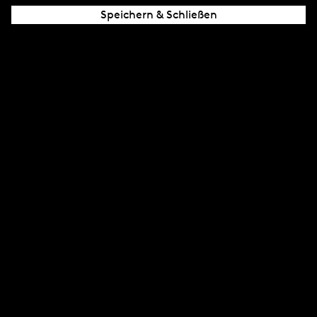
Speichern & Schließen
Rio Dr. Sommer
08/2003
CD1
Dr. Sommer
b-seite
Single von 1984 bei WEA erschienen
CD
8,00